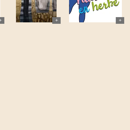
+
+
+
la Falaise
5,Cours Gambett