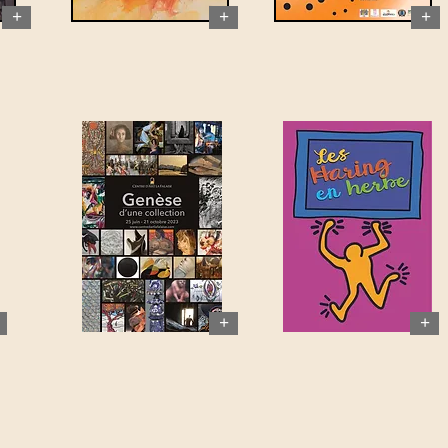
+
+
+
+
+