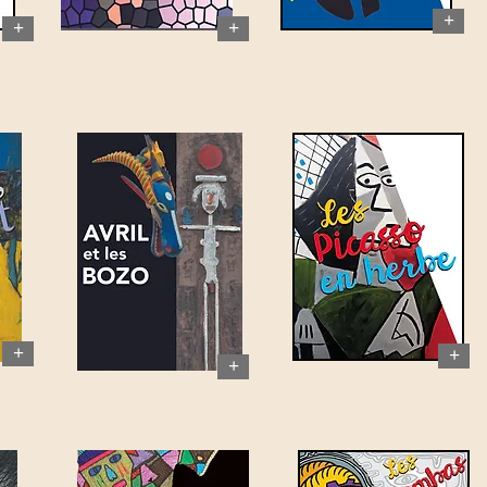
+
+
+
+
+
+