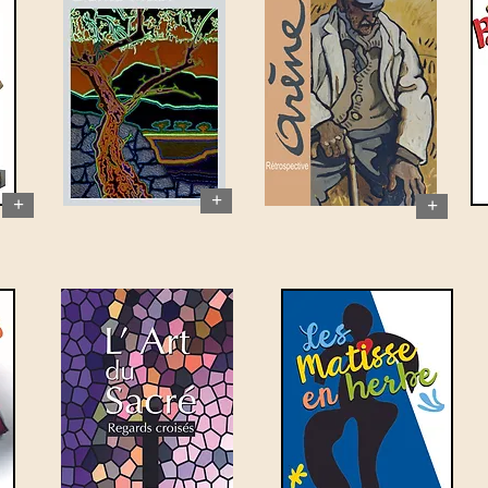
+
+
+