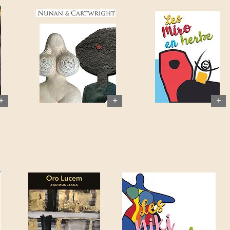
+
+
+