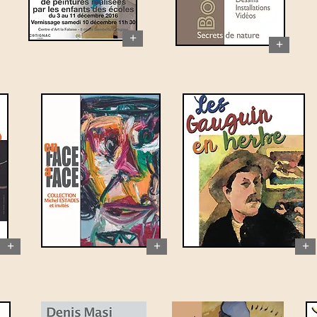
+
+
+
+
+