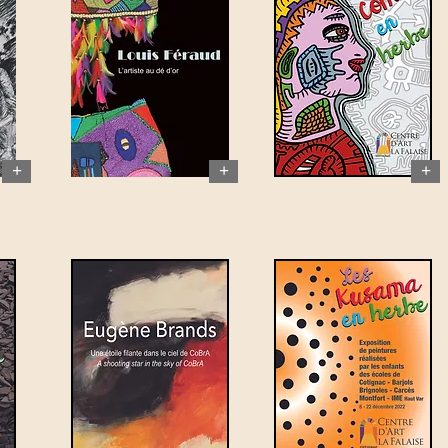
+
+
+