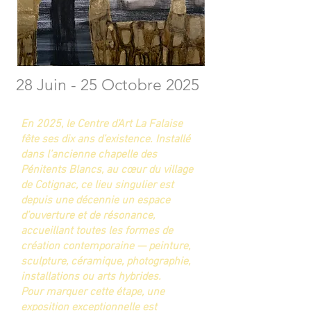
28 Juin - 25 Octobre 2025
En 2025, le Centre d’Art La Falaise
fête ses dix ans d’existence. Installé
dans l’ancienne chapelle des
Pénitents Blancs, au cœur du village
de Cotignac, ce lieu singulier est
depuis une décennie un espace
d’ouverture et de résonance,
accueillant toutes les formes de
création contemporaine — peinture,
sculpture, céramique, photographie,
installations ou arts hybrides.
Pour marquer cette étape, une
exposition exceptionnelle est