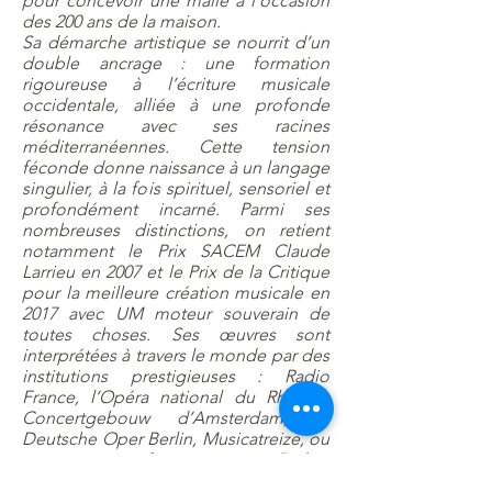
pour concevoir une malle à l’occasion
des 200 ans de la maison.
Sa démarche artistique se nourrit d’un
double ancrage : une formation
rigoureuse à l’écriture musicale
occidentale, alliée à une profonde
résonance avec ses racines
méditerranéennes. Cette tension
féconde donne naissance à un langage
singulier, à la fois spirituel, sensoriel et
profondément incarné. Parmi ses
nombreuses distinctions, on retient
notamment le Prix SACEM Claude
Larrieu en 2007 et le Prix de la Critique
pour la meilleure création musicale en
2017 avec UM moteur souverain de
toutes choses. Ses œuvres sont
interprétées à travers le monde par des
institutions prestigieuses : Radio
France, l’Opéra national du Rhin, le
Concertgebouw d’Amsterdam, le
Deutsche Oper Berlin, Musicatreize, ou
encore Sveriges Radios
Symfoniorchester.